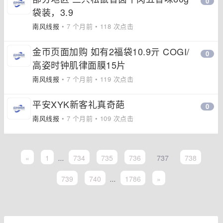
0
袋装，3.9
南风线报
• 7 个月前 • 118 次点击
金帀页面加购 如有2福袋10.9亓 COGI/
0
高姿时钟肌律面膜15片
南风线报
• 7 个月前 • 119 次点击
平安XYK新客礼真奇葩
0
南风线报
• 7 个月前 • 109 次点击
«
1
...
734
735
736
737
738
739
740
...
1786
»