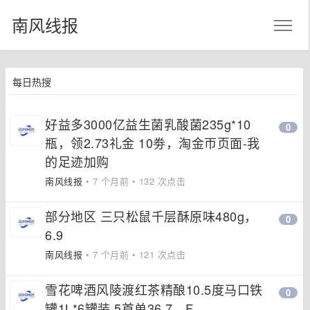
南风线报
每日热搜
好益多3000亿益生菌乳酸菌235g*10
0
瓶，领2.73礼金 10劵，淘金帀页面-我
的足迹加购
南风线报
• 7 个月前 • 132 次点击
部分地区 三只松鼠千层酥原味480g，
0
6.9
南风线报
• 7 个月前 • 121 次点击
雪花啤酒风陵渡红茶精酿10.5度马口铁
0
罐1L*6罐装 5首单36.7，F