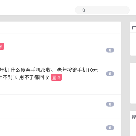
广
顶
0
年机 什么废弃手机都收。 老年按键手机10元
0
上不封顶 用不了都回收
置顶
0
搜
0