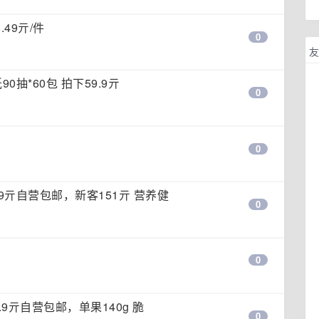
.49亓/件
0
友
0抽*60包 拍下59.9亓
0
0
59亓自营包邮，新客151亓 营养健
0
0
.9亓自营包邮，单果140g 脆
0