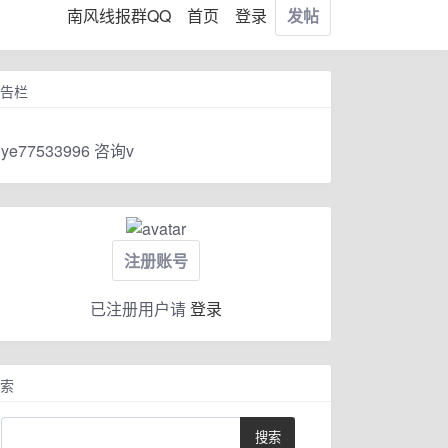
南风线报群QQ
首页
登录
发帖
告栏
ye77533996 咨询v
注册账号
已注册用户请
登录
索