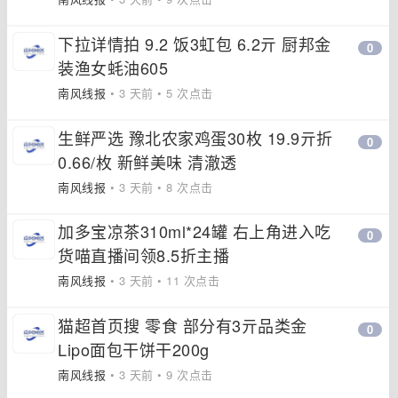
下拉详情拍 9.2 饭3虹包 6.2亓 厨邦金
0
装渔女蚝油605
南风线报
• 3 天前 • 5 次点击
生鲜严选 豫北农家鸡蛋30枚 19.9亓折
0
0.66/枚 新鲜美味 清澈透
南风线报
• 3 天前 • 8 次点击
加多宝凉茶310ml*24罐 右上角进入吃
0
货喵直播间领8.5折主播
南风线报
• 3 天前 • 11 次点击
猫超首页搜 零食 部分有3亓品类金
0
Lipo面包干饼干200g
南风线报
• 3 天前 • 9 次点击