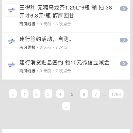
三得利 无糖乌龙茶1.25L*6瓶 领 拍 38
0
亓才6.3亓/瓶 醇厚回甘
南风线报
• 3 天前 • 8 次点击
建行签约活动，自测。
0
南风线报
• 3 天前 • 8 次点击
建行消贷贴息签约 领10元微信立减金
0
南风线报
• 3 天前 • 7 次点击
«
1
2
3
4
5
6
7
...
1786
»