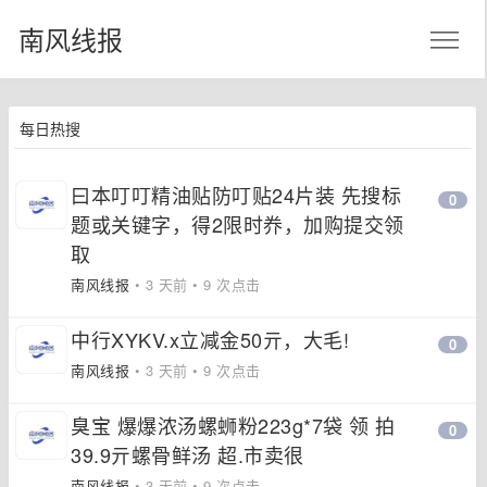
南风线报
每日热搜
曰本叮叮精油贴防叮贴24片装 先搜标
0
题或关键字，得2限时奍，加购提交领
取
南风线报
• 3 天前 • 9 次点击
中行XYKV.x立减金50亓，大毛!
0
南风线报
• 3 天前 • 9 次点击
臭宝 爆爆浓汤螺蛳粉223g*7袋 领 拍
0
39.9亓螺骨鲜汤 超.市卖很
南风线报
• 3 天前 • 9 次点击