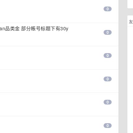
0
友
uan品类金 部分粻号标题下有30y
0
0
0
0
0