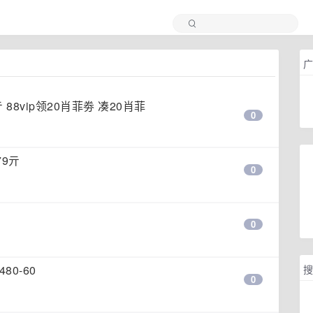
广
88vip领20肖菲劵 凑20肖菲
0
9亓
0
0
搜
480-60
0