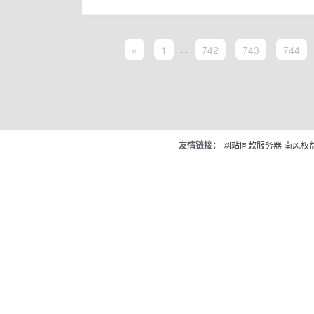
«
1
...
742
743
744
友情链接：
网站同款服务器
南风权