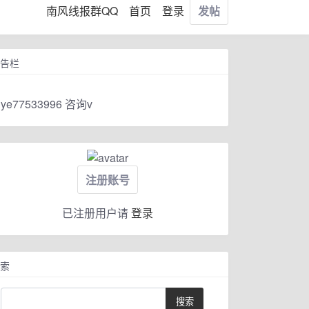
南风线报群QQ
首页
登录
发帖
告栏
ye77533996 咨询v
注册账号
已注册用户请
登录
索