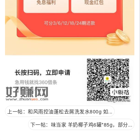
上一帖：和风雨控油蓬松去屑洗发水800g 如...
下一帖：味当家 羊奶椰子鸡6罐*85g，部分...