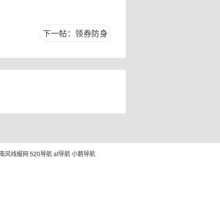
下一帖：领券防身
南风线报网
520导航
at导航
小鹅导航