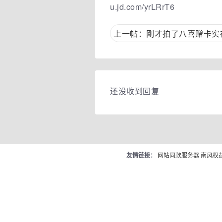
u.jd.com/yrLRrT6
上一帖：刚才拍了八喜赠卡实在
还没收到回复
友情链接：
网站同款服务器
南风权