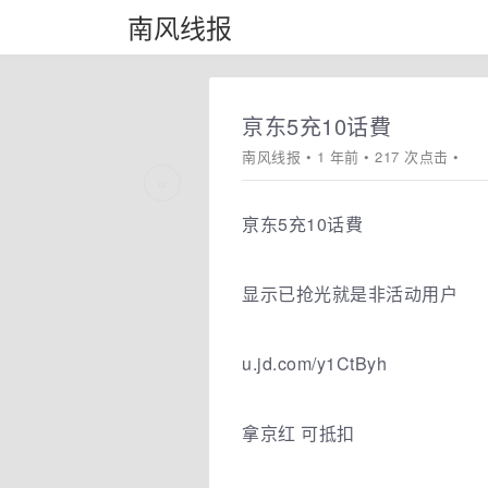
南风线报
亰东5充10话費
南风线报
• 1 年前 • 217 次点击 •
«
亰东5充10话費
显示已抢光就是非活动用户
u.jd.com/y1CtByh
拿京红 可抵扣