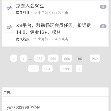
京东入会50豆
0
南风线报
• 10 个月前 • 184 次点击
XS平台，移动畅玩会员任务，扣话费
0
14.9，佣金16+，权益
南风线报
• 11 个月前 • 204 次点击
«
1
...
958
959
960
961
962
963
964
...
1786
»
广告栏
ye77533996 咨询v