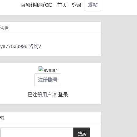
南风线报群QQ
首页
登录
发帖
告栏
ye77533996 咨询v
注册账号
已注册用户请
登录
索