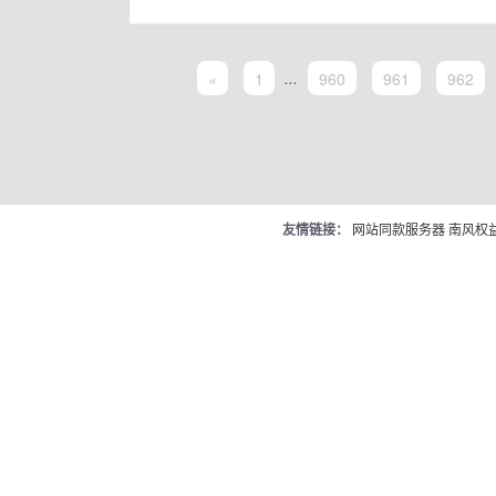
«
1
...
960
961
962
友情链接：
网站同款服务器
南风权