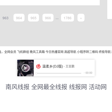
963
964
965
966
...
1786
»
益，全网会员
飞机群组
晚风工具箱
今日热播官网
高超导航
小程序转二维码
终极导航
南风线报 全网最全线报 线报网 活动网