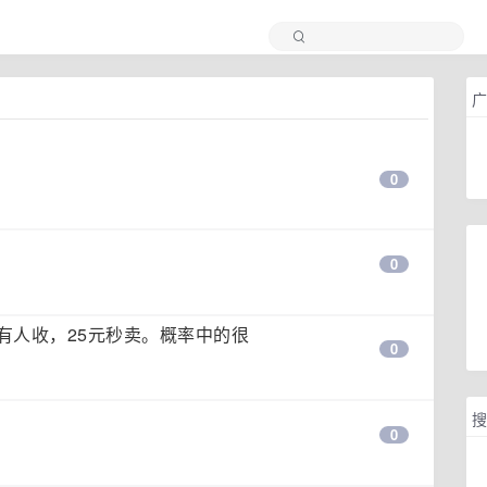
广
0
0
有人收，25元秒卖。概率中的很
0
搜
0