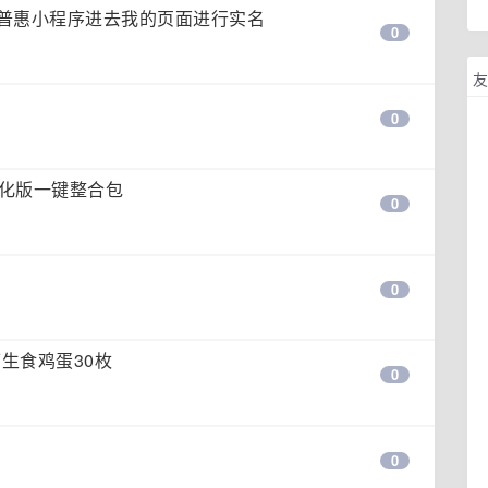
普惠小程序进去我的页面进行实名
0
友
0
16汉化版一键整合包
0
0
可生食鸡蛋30枚
0
0