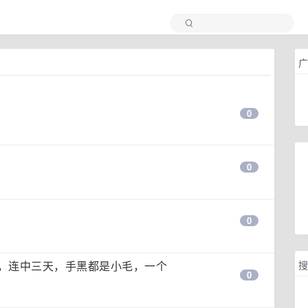
广
0
0
0
搜
，连中三天，手黑都是小毛，一个
0