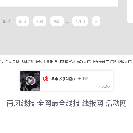
962
963
964
965
...
1786
»
益，全网会员
飞机群组
晚风工具箱
今日热播官网
高超导航
小程序转二维码
终极导航
南风线报 全网最全线报 线报网 活动网