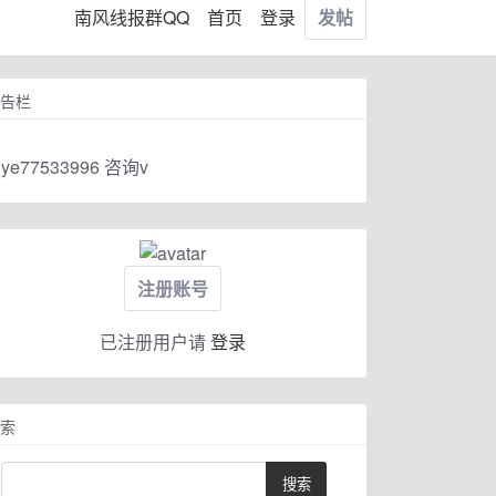
南风线报群QQ
首页
登录
发帖
告栏
ye77533996 咨询v
注册账号
已注册用户请
登录
索