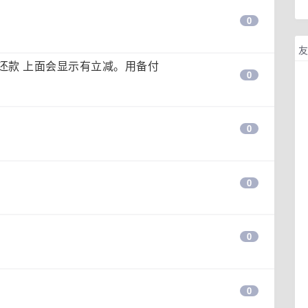
0
友
还款 上面会显示有立减。用备付
0
0
0
0
0