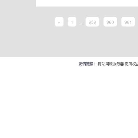
«
1
...
959
960
961
友情链接：
网站同款服务器
南风权